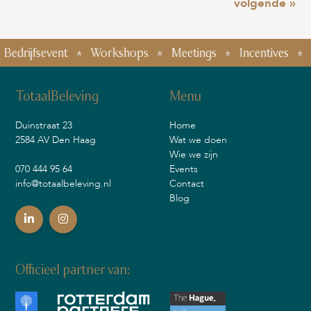
volgende »
jfsevent
Workshops
Meetings
Incentives
Teamb
TotaalBeleving
Menu
Duinstraat 23
Home
2584 AV Den Haag
Wat we doen
Wie we zijn
070 444 95 64
Events
info@totaalbeleving.nl
Contact
Blog
Officieel partner van: