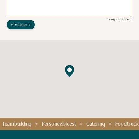
*
verplicht veld
Verstuur »
Teambuilding
Personeelsfeest
Catering
Foodtruck fe