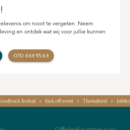
!
elevenis om nooit te vergeten. Neem
eving en ontdek wat wij voor jullie kunnen
070 444 95 64
estival
Kick off event
Themafeest
Jubileumfeest
nu
Officieel partner van: