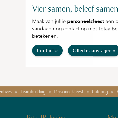
Vier samen, beleef samen
Maak van jullie
personeelsfeest
een b
vandaag nog contact op met TotaalBel
betekenen.
Contact »
Offerte aanvragen »
Teambuilding
Personeelsfeest
Catering
Foodtruck f
TotaalBeleving
Me