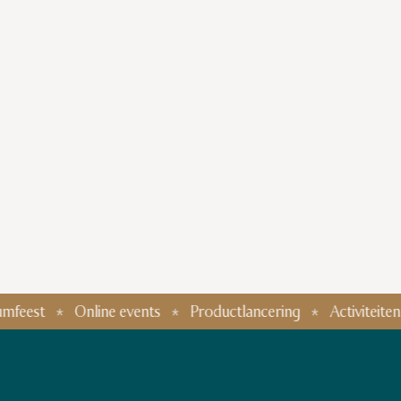
Online events
Productlancering
Activiteiten grote gr