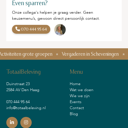
Even sparren?
Onze collega's helpen je graag verder. Geen
keuzemenu’s, gewoon direct persoonlijk contact.
070 444 95 64
eiten grote groepen
Vergaderen in Scheveningen
Bedrijf
TotaalBeleving
Menu
Duinstraat 23
Home
2584 AV Den Haag
Wat we doen
Wie we zijn
070 444 95 64
Events
info@totaalbeleving.nl
Contact
Blog