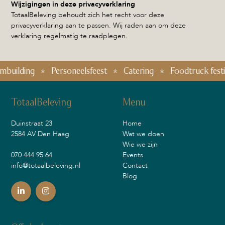
Wijzigingen in deze privacyverklaring
TotaalBeleving behoudt zich het recht voor deze
privacyverklaring aan te passen. Wij raden aan om deze
verklaring regelmatig te raadplegen.
building
Personeelsfeest
Catering
Foodtruck festiv
TotaalBeleving
Menu
Duinstraat 23
Home
2584 AV Den Haag
Wat we doen
Wie we zijn
070 444 95 64
Events
info@totaalbeleving.nl
Contact
Blog