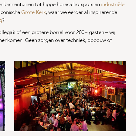
en binnentuinen tot hippe horeca hotspots en
industriële
 iconische
Grote Kerk
, waar we eerder al inspirerende
g
?
ollega’s of een grotere borrel voor 200+ gasten – wij
 samenkomen. Geen zorgen over techniek, opbouw of