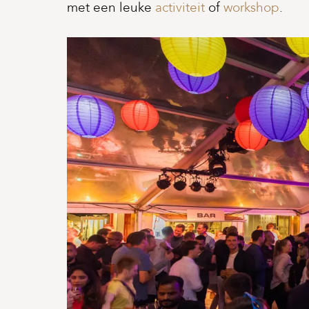
met een leuke
activiteit
of
workshop
.