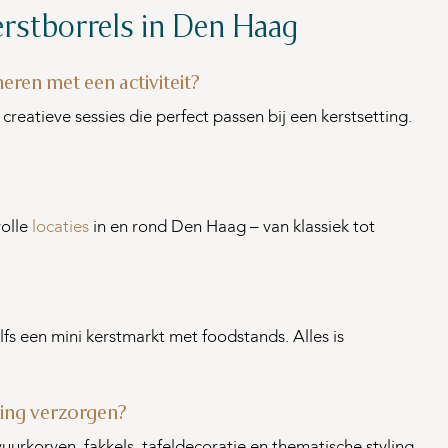
erstborrels in Den Haag
eren met een activiteit?
eatieve sessies die perfect passen bij een kerstsetting.
volle
locaties
in en rond Den Haag – van klassiek tot
lfs een mini kerstmarkt met foodstands. Alles is
ding verzorgen?
vuurkorven, fakkels, tafeldecoratie en thematische styling