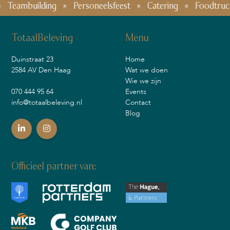
eambuilding
Personeelsfeest
Catering
Foodtruck fes
TotaalBeleving
Menu
Duinstraat 23
Home
2584 AV Den Haag
Wat we doen
Wie we zijn
070 444 95 64
Events
info@totaalbeleving.nl
Contact
Blog
Officieel partner van: