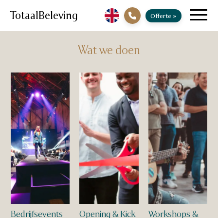
TotaalBeleving
Offerte
»
Wat we doen
Bedrijfsevents
Opening & Kick
Workshops &