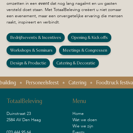
omzetten in een
event
dat nog lang nagalmt en uw gasten
versteld doet staan. Met TotaalBeleving creëert u niet zomaar
een evenement, maar een onvergetelijke ervaring die mensen
raakt, inspireert en verbindt.
Bedrijfsevents & Incentives
Opening & Kick offs
Workshops & Seminars
Meetings & Congressen
Design & Productie
Catering & Decoratie
ing
Personeelsfeest
Catering
Foodtruck festival
TotaalBeleving
Menu
Duinstraat 23
Home
2584 AV Den Haag
Wat we doen
Wie we zijn
070 444 95 64
Events