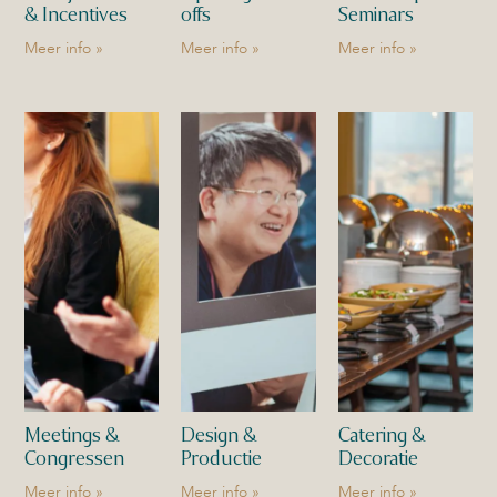
& Incentives
offs
Seminars
Meer info »
Meer info »
Meer info »
Meetings &
Design &
Catering &
Congressen
Productie
Decoratie
Meer info »
Meer info »
Meer info »