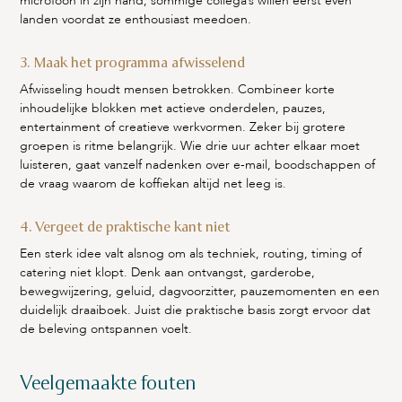
microfoon in zijn hand; sommige collega’s willen eerst even
landen voordat ze enthousiast meedoen.
3. Maak het programma afwisselend
Afwisseling houdt mensen betrokken. Combineer korte
inhoudelijke blokken met actieve onderdelen, pauzes,
entertainment of creatieve werkvormen. Zeker bij grotere
groepen is ritme belangrijk. Wie drie uur achter elkaar moet
luisteren, gaat vanzelf nadenken over e-mail, boodschappen of
de vraag waarom de koffiekan altijd net leeg is.
4. Vergeet de praktische kant niet
Een sterk idee valt alsnog om als techniek, routing, timing of
catering niet klopt. Denk aan ontvangst, garderobe,
bewegwijzering, geluid, dagvoorzitter, pauzemomenten en een
duidelijk draaiboek. Juist die praktische basis zorgt ervoor dat
de beleving ontspannen voelt.
Veelgemaakte fouten