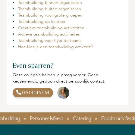
Teambuilding binnen organiseren
Teambuilding buiten organiseren
Teambuilding voor grote groepen
Teambuilding op kantoor
Creatieve teambuilding activiteiten
Actieve teambuilding activiteiten
Teambuilding voor hybride teams
Hoe kies je een teambuilding activiteit?
Even sparren?
Onze collega's helpen je graag verder. Geen
keuzemenu’s, gewoon direct persoonlijk contact.
070 444 95 64
ding
Personeelsfeest
Catering
Foodtruck festival